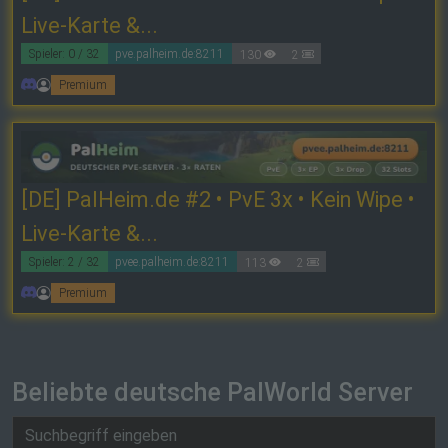
Live-Karte &...
Spieler: 0 / 32
pve.palheim.de:8211
130
2
Premium
[DE] PalHeim.de #2 • PvE 3x • Kein Wipe •
Live-Karte &...
Spieler: 2 / 32
pvee.palheim.de:8211
113
2
Premium
Beliebte deutsche PalWorld Server