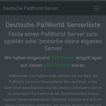
Deutsche PalWorld Server
Deutsche PalWorld Serverliste
Finde einen PalWorld Server zum
spielen oder bewerbe deine eigenen
Server
Wir haben insgesamt
199 Server
eingetragen
auf denen
6392 Spieler
waren.
Willkommen bei PalServer.de, deinem Tor zur Welt der
PalWorld-Server in Deutschland! Bist du bereit, in das
Abenteuer einzutauchen und die besten Community-Server
zu erkunden? Hier kannst du als Serverbetreiber deinen
eigenen Server präsentieren, Werbung schalten und dich mit
deiner Community verbinden. Als Spieler findest du bei uns