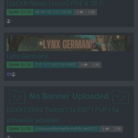
[2xEXP/Work/Hatch] PVE & 20 P...
Spieler: 0 / 10
88.99.192.222:29200
6
0
Lynx Germany
Spieler: 0 / 16
212.117.163.116:19000
6
0
D3XXT3R93 Twitch | 3x EXP | PvP | 5x
schneller arbeiten
Spieler: 0 / 32
y3zuxunu66vmqe3h.myfritz.net:8211
6
0