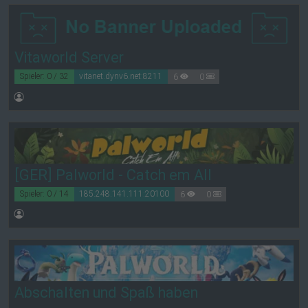
Vitaworld Server
Spieler: 0 / 32
vitanet.dynv6.net:8211
6
0
[GER] Palworld - Catch em All
Spieler: 0 / 14
185.248.141.111:20100
6
0
Abschalten und Spaß haben