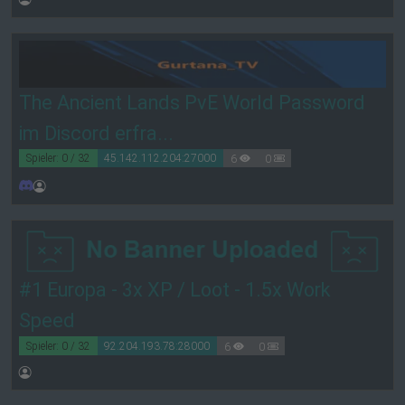
The Ancient Lands PvE World Password
im Discord erfra...
Spieler: 0 / 32
45.142.112.204:27000
6
0
#1 Europa - 3x XP / Loot - 1.5x Work
Speed
Spieler: 0 / 32
92.204.193.78:28000
6
0