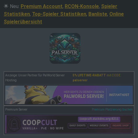
🌟 Neu:
Premium Account
,
RCON-Konsole
,
Spieler
Statistiken
,
Top-Spieler Statistiken
,
Banliste
,
Online
Spielerübersicht
Anzeige: Unser Partner für PalWorld Server
5% LIFETIME-RABATT
mit CODE:
Hosting
palserver
Premium Server
Premium Platzierung buchen