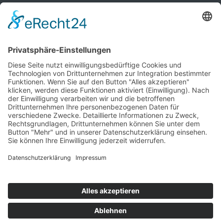
Weitere Server von YZ | YOngYOUngZ
PalWorld Server mieten
Deutsche PalWorld Serverliste
International PalWorld Serverlist
Server hinzufügen
Discord
© 2026 www.palserver.de
Nutzungsbedingungen
Impressum
Datenschutz